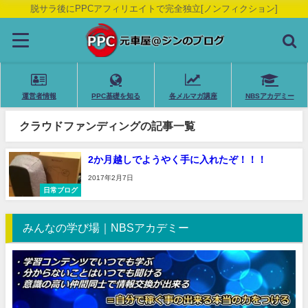
脱サラ後にPPCアフィリエイトで完全独立[ノンフィクション]
運営者情報
PPC基礎を知る
各メルマガ講座
NBSアカデミー
クラウドファンディングの記事一覧
2か月越しでようやく手に入れたぞ！！！
2017年2月7日
日常ブログ
みんなの学び場｜NBSアカデミー