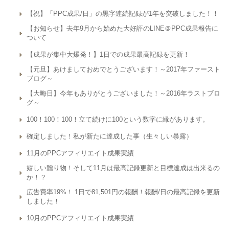
【祝】「PPC成果/日」の黒字連続記録が1年を突破しました！！
【お知らせ】去年9月から始めた大好評のLINE＠PPC成果報告に
ついて
【成果が集中大爆発！】1日での成果最高記録を更新！
【元旦】あけましておめでとうございます！～2017年ファースト
ブログ～
【大晦日】今年もありがとうございました！～2016年ラストブロ
グ～
100！100！100！立て続けに100という数字に縁があります。
確定しました！私が新たに達成した事（生々しい暴露）
11月のPPCアフィリエイト成果実績
嬉しい贈り物！そして11月は最高記録更新と目標達成は出来るの
か！？
広告費率19%！ 1日で81,501円の報酬！報酬/日の最高記録を更新
しました！
10月のPPCアフィリエイト成果実績