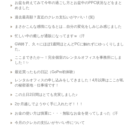
お盆を終えてみて今年の過ごし方とお盆中のPPC状況などをまと
めました
過去最高額？直近のクレカ支払いがヤバい！(笑)
まさかこんな感情になるとは…自分の変化をしみじみ感じました
忙しい中の癒しが通販になってますｗ（汗
GW終了、久々にほぼ1週間ほとんどPCに触れずにゆっくりしまし
た。
ここまできたか～！完全個室のレンタルオフィスを事務所にしま
した！✨
最近買ったもの日記（GoPro初体験）
レンタルオフィスの申し込みをしてきました！4月以降はここが私
の秘密基地・仕事場です！
この土日2日間はとても充実しました♪
2か月越しでようやく手に入れたぞ！！！
お金の使い方は慎重に・・・無駄なお金を使ってしまった（汗
今月のクレカの支払いがヤバい件について