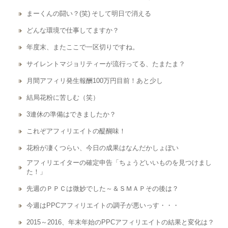
まーくんの闘い？(笑) そして明日で消える
どんな環境で仕事してますか？
年度末、またここで一区切りですね。
サイレントマジョリティーが流行ってる、たまたま？
月間アフィリ発生報酬100万円目前！あと少し
結局花粉に苦しむ（笑）
3連休の準備はできましたか？
これぞアフィリエイトの醍醐味！
花粉が凄くつらい、今日の成果はなんだかしょぼい
アフィリエイターの確定申告「ちょうどいいものを見つけまし
た！」
先週のＰＰＣは微妙でした～＆ＳＭＡＰその後は？
今週はPPCアフィリエイトの調子が悪いっす・・・
2015～2016、年末年始のPPCアフィリエイトの結果と変化は？