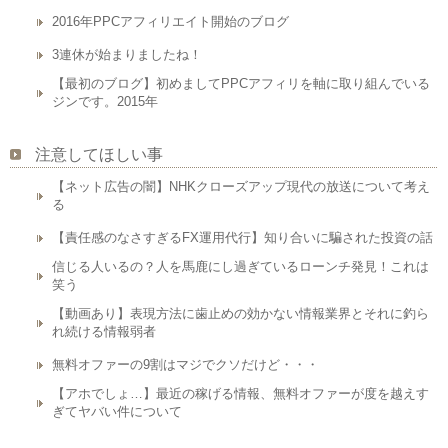
2016年PPCアフィリエイト開始のブログ
3連休が始まりましたね！
【最初のブログ】初めましてPPCアフィリを軸に取り組んでいる
ジンです。2015年
注意してほしい事
【ネット広告の闇】NHKクローズアップ現代の放送について考え
る
【責任感のなさすぎるFX運用代行】知り合いに騙された投資の話
信じる人いるの？人を馬鹿にし過ぎているローンチ発見！これは
笑う
【動画あり】表現方法に歯止めの効かない情報業界とそれに釣ら
れ続ける情報弱者
無料オファーの9割はマジでクソだけど・・・
【アホでしょ…】最近の稼げる情報、無料オファーが度を越えす
ぎてヤバい件について