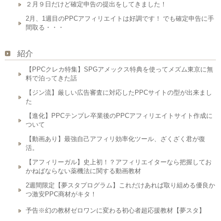
２月９日だけど確定申告の提出をしてきました！
2月、1週目のPPCアフィリエイトは好調です！ でも確定申告に手
間取る・・・
紹介
【PPCクレカ特集】SPGアメックス特典を使ってメズム東京に無
料で泊ってきた話
【ジン流】厳しい広告審査に対応したPPCサイトの型が出来まし
た
【進化】PPCテンプレ卒業後のPPCアフィリエイトサイト作成に
ついて
【動画あり】最強自己アフィリ効率化ツール、ざくざく君が復
活。
【アフィリーガル】史上初！？アフィリエイターなら把握してお
かねばならない薬機法に関する動画教材
2週間限定【夢スタプログラム】これだけあれば取り組める優良か
つ激安PPC商材がキタ！
予告※幻の教材ゼロワンに変わる初心者超応援教材【夢スタ】