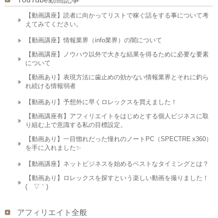
【動画講座】読者に向かってリストで稼ぐ話をする事について考
えてみてください。
【動画講座】情報業界（info業界）の闇について
【動画講座】ノウハウ以外で大きな結果を得るために必要な要素
について
【動画あり】表現方法に歯止めの効かない情報業界とそれに釣ら
れ続ける情報弱者
【動画あり】予想外に早くロレックスを買えました！
【動画講座有】アフィリエイトをはじめとする個人ビジネスに取
り組む上で意識する私の目標設定。
【動画あり】一目惚れだった憧れのノートPC（SPECTRE x360）
を手に入れました✨
【動画講座】ネットビジネスを始めるベストなタイミングとは？
【動画あり】ロレックスを探すという楽しい動画を撮りました！
(´▽｀)
アフィリエイト全般