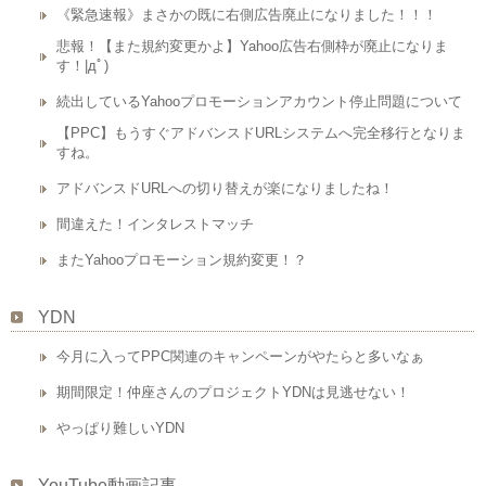
《緊急速報》まさかの既に右側広告廃止になりました！！！
悲報！【また規約変更かよ】Yahoo広告右側枠が廃止になりま
す！|дﾟ)
続出しているYahooプロモーションアカウント停止問題について
【PPC】もうすぐアドバンスドURLシステムへ完全移行となりま
すね。
アドバンスドURLへの切り替えが楽になりましたね！
間違えた！インタレストマッチ
またYahooプロモーション規約変更！？
YDN
今月に入ってPPC関連のキャンペーンがやたらと多いなぁ
期間限定！仲座さんのプロジェクトYDNは見逃せない！
やっぱり難しいYDN
YouTube動画記事