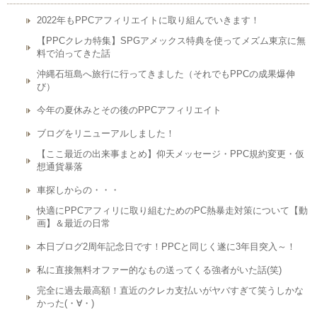
2022年もPPCアフィリエイトに取り組んでいきます！
【PPCクレカ特集】SPGアメックス特典を使ってメズム東京に無
料で泊ってきた話
沖縄石垣島へ旅行に行ってきました（それでもPPCの成果爆伸
び）
今年の夏休みとその後のPPCアフィリエイト
ブログをリニューアルしました！
【ここ最近の出来事まとめ】仰天メッセージ・PPC規約変更・仮
想通貨暴落
車探しからの・・・
快適にPPCアフィリに取り組むためのPC熱暴走対策について【動
画】＆最近の日常
本日ブログ2周年記念日です！PPCと同じく遂に3年目突入～！
私に直接無料オファー的なもの送ってくる強者がいた話(笑)
完全に過去最高額！直近のクレカ支払いがヤバすぎて笑うしかな
かった(・∀・)