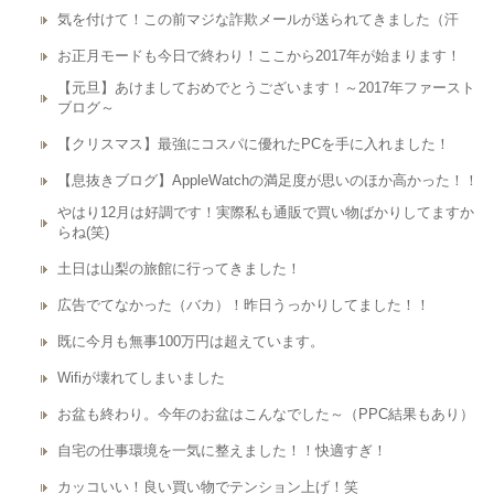
気を付けて！この前マジな詐欺メールが送られてきました（汗
お正月モードも今日で終わり！ここから2017年が始まります！
【元旦】あけましておめでとうございます！～2017年ファースト
ブログ～
【クリスマス】最強にコスパに優れたPCを手に入れました！
【息抜きブログ】AppleWatchの満足度が思いのほか高かった！！
やはり12月は好調です！実際私も通販で買い物ばかりしてますか
らね(笑)
土日は山梨の旅館に行ってきました！
広告でてなかった（バカ）！昨日うっかりしてました！！
既に今月も無事100万円は超えています。
Wifiが壊れてしまいました
お盆も終わり。今年のお盆はこんなでした～（PPC結果もあり）
自宅の仕事環境を一気に整えました！！快適すぎ！
カッコいい！良い買い物でテンション上げ！笑