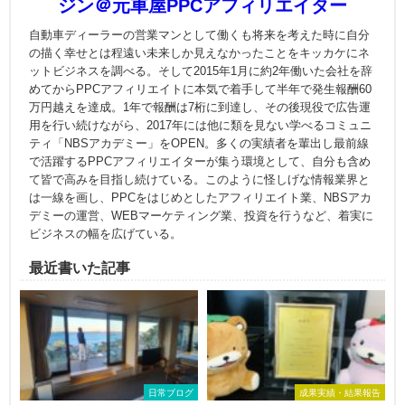
ジン＠元車屋PPCアフィリエイター
自動車ディーラーの営業マンとして働くも将来を考えた時に自分
の描く幸せとは程遠い未来しか見えなかったことをキッカケにネ
ットビジネスを調べる。そして2015年1月に約2年働いた会社を辞
めてからPPCアフィリエイトに本気で着手して半年で発生報酬60
万円越えを達成。1年で報酬は7桁に到達し、その後現役で広告運
用を行い続けながら、2017年には他に類を見ない学べるコミュニ
ティ「NBSアカデミー」をOPEN。多くの実績者を輩出し最前線
で活躍するPPCアフィリエイターが集う環境として、自分も含め
て皆で高みを目指し続けている。このように怪しげな情報業界と
は一線を画し、PPCをはじめとしたアフィリエイト業、NBSアカ
デミーの運営、WEBマーケティング業、投資を行うなど、着実に
ビジネスの幅を広げている。
最近書いた記事
日常ブログ
成果実績・結果報告