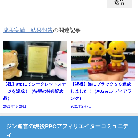
成果実績・結果報告
の関連記事
【祝】afbにてシークレットステ
【祝祝】遂にブラックＳＳ達成
ージを達成！（待望の特典記念
しました！（A8.netメディアラ
品）
ンク）
2021年4月29日
2021年2月7日
ジン運営の現役PPCアフィリエイターコミュニテ
ィ