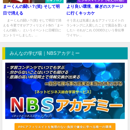
日常ブログ
ビジネスマインド（考え方の話）
まーくんの闘い？(笑) そして明
より良い環境、稼ぎのステージ
日で消える
に行くキッカケ
まーくんの闘い？(笑) そして明日で消
そう言えば先週とあるアフィリエイトの
える 今更ですがアフィリエイトBの「まー
ランキングに入賞したことで賞品を貰いま
くんの闘い」 というイベントに日曜日に
した✨ それがこれ CODEOという骨伝導
エントリーしました。...
ワイヤレ...
みんなの学び場｜NBSアカデミー
PPCアフィリエイトを無理のない負担で健全に学べる唯一の環境