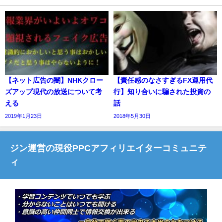
【ネット広告の闇】NHKクロー
【責任感のなさすぎるFX運用代
ズアップ現代の放送について考
行】知り合いに騙された投資の
える
話
2019年1月23日
2018年5月30日
ジン運営の現役PPCアフィリエイターコミュニテ
ィ