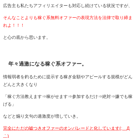
広告主も私たちアフィリエイターも対応し続けている状況ですが、
そんなことよりも稼ぐ系無料オファーの表現方法を法律で取り締ま
れよ！！！
と心の底から思います。
年々過激になる稼ぐ系オファー。
情報弱者を釣るために提示する稼ぎ金額やアピールする規模がどん
どんと大きくなり
「稼ぐ方法教えます⇒稼がせます⇒参加するだけ⇒絶対⇒嫌でも稼
げる」
などと煽り文句の過激度が増していき。
完全にただの嘘つきオファーのオンパレードと化しています(;´Д
｀)