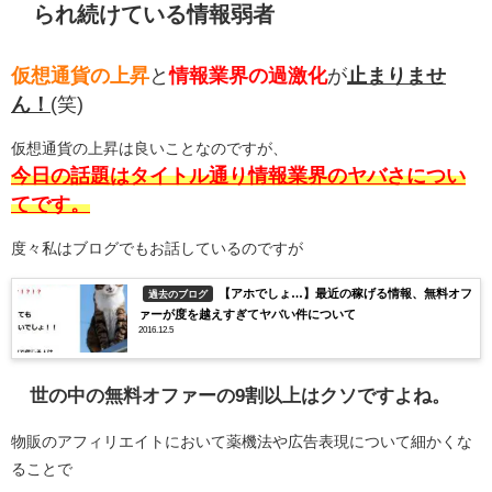
られ続けている情報弱者
仮想通貨の上昇
と
情報業界の過激化
が
止まりませ
ん！
(笑)
仮想通貨の上昇は良いことなのですが、
今日の話題はタイトル通り情報業界のヤバさについ
てです。
度々私はブログでもお話しているのですが
【アホでしょ…】最近の稼げる情報、無料オフ
過去のブログ
ァーが度を越えすぎてヤバい件について
2016.12.5
世の中の無料オファーの9割以上はクソですよね。
物販のアフィリエイトにおいて薬機法や広告表現について細かくな
ることで