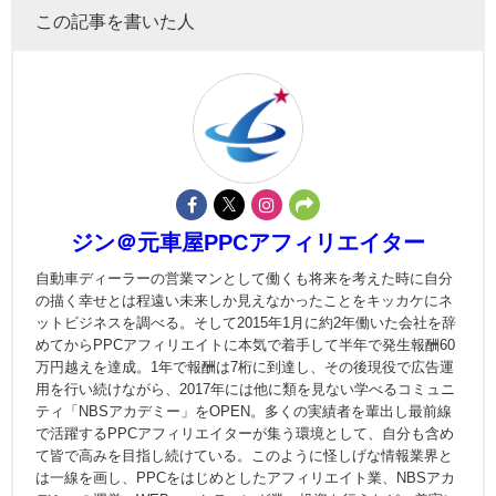
この記事を書いた人
ジン＠元車屋PPCアフィリエイター
自動車ディーラーの営業マンとして働くも将来を考えた時に自分
の描く幸せとは程遠い未来しか見えなかったことをキッカケにネ
ットビジネスを調べる。そして2015年1月に約2年働いた会社を辞
めてからPPCアフィリエイトに本気で着手して半年で発生報酬60
万円越えを達成。1年で報酬は7桁に到達し、その後現役で広告運
用を行い続けながら、2017年には他に類を見ない学べるコミュニ
ティ「NBSアカデミー」をOPEN。多くの実績者を輩出し最前線
で活躍するPPCアフィリエイターが集う環境として、自分も含め
て皆で高みを目指し続けている。このように怪しげな情報業界と
は一線を画し、PPCをはじめとしたアフィリエイト業、NBSアカ