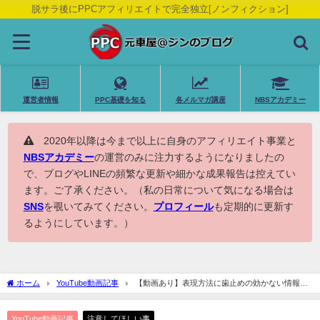
脱サラ後にPPCアフィリエイトで完全独立[ノンフィクション]
運営者情報
PPC基礎を知る
各メルマガ講座
NBSアカデミー
2020年以降は今まで以上に自身のアフィリエイト事業と
NBSアカデミー
の運営のみに注力するようになりましたの
で、ブログやLINEの頻繁な更新や細かな成果報告は控えてい
ます。ご了承ください。（私の日常について気になる場合は
SNS
を覗いてみてください。
プロフィール
も定期的に更新す
るようにしています。）
ホーム
YouTube動画記事
【動画あり】表現方法に歯止めの効かない情報業
界とそれに釣られ続ける情報弱者
YouTube動画記事
注意してほしい事