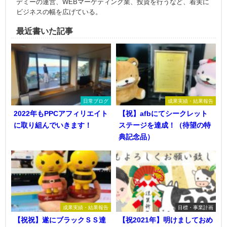
デミーの運営、WEBマーケティング業、投資を行うなど、着実に
ビジネスの幅を広げている。
最近書いた記事
日常ブログ
成果実績・結果報告
2022年もPPCアフィリエイト
【祝】afbにてシークレット
に取り組んでいきます！
ステージを達成！（待望の特
典記念品）
成果実績・結果報告
目標・事業計画
【祝祝】遂にブラックＳＳ達
【祝2021年】明けましておめ