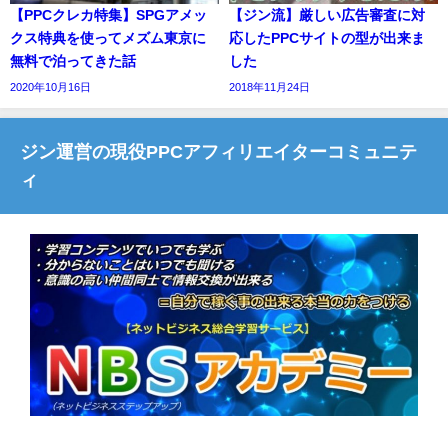
【PPCクレカ特集】SPGアメッ
【ジン流】厳しい広告審査に対
クス特典を使ってメズム東京に
応したPPCサイトの型が出来ま
無料で泊ってきた話
した
2020年10月16日
2018年11月24日
ジン運営の現役PPCアフィリエイターコミュニテ
ィ