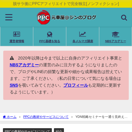
脱サラ後にPPCアフィリエイトで完全独立[ノンフィクション]
運営者情報
PPC基礎を知る
各メルマガ講座
NBSアカデミー
2020年以降は今まで以上に自身のアフィリエイト事業と
NBSアカデミー
の運営のみに注力するようになりましたの
で、ブログやLINEの頻繁な更新や細かな成果報告は控えてい
ます。ご了承ください。（私の日常について気になる場合は
SNS
を覗いてみてください。
プロフィール
も定期的に更新す
るようにしています。）
ホーム
PPCの教材やサービスについて
YDN戦略セミナーを一通り見終えま
した！感想
PPCの教材やサービスについて
紹介