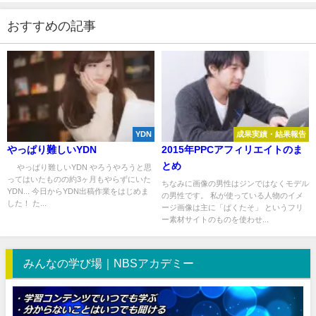
おすすめの記事
YDN
成果実績・結果報告
やっぱり難しいYDN
2015年PPCアフィリエイトのま
とめ
やっぱり難しいYDN やろうやろうと思
ってはいたものの約3ヶ月もやらずにいた
ちなみに画像の男性はジンではなくモデル
YDN... 今日からYDN出稿作業をはじめま
の男性です。 私が使っている人物のイメ
した！ た...
ージ画像は主に「ぱくたそ」 というフリ
ー素材サイトのものを使わせ...
みんなの学び場｜NBSアカデミー