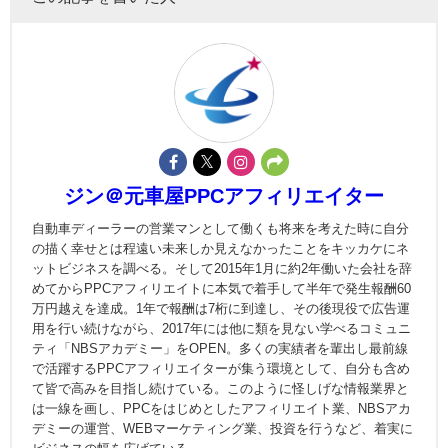
ジン＠元車屋PPCアフィリエイター
自動車ディーラーの営業マンとして働くも将来を考えた時に自分
の描く幸せとは程遠い未来しか見えなかったことをキッカケにネ
ットビジネスを調べる。そして2015年1月に約2年働いた会社を辞
めてからPPCアフィリエイトに本気で着手して半年で発生報酬60
万円越えを達成。1年で報酬は7桁に到達し、その後現役で広告運
用を行い続けながら、2017年には他に類を見ない学べるコミュニ
ティ「NBSアカデミー」をOPEN。多くの実績者を輩出し最前線
で活躍するPPCアフィリエイターが集う環境として、自分も含め
て皆で高みを目指し続けている。このように怪しげな情報業界と
は一線を画し、PPCをはじめとしたアフィリエイト業、NBSアカ
デミーの運営、WEBマーケティング業、投資を行うなど、着実に