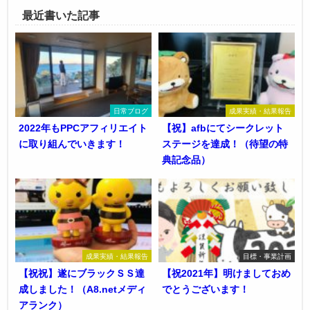
最近書いた記事
日常ブログ
成果実績・結果報告
2022年もPPCアフィリエイト
【祝】afbにてシークレット
に取り組んでいきます！
ステージを達成！（待望の特
典記念品）
成果実績・結果報告
目標・事業計画
【祝祝】遂にブラックＳＳ達
【祝2021年】明けましておめ
成しました！（A8.netメディ
でとうございます！
アランク）