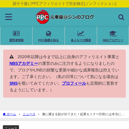
脱サラ後にPPCアフィリエイトで完全独立[ノンフィクション]
運営者情報
PPC基礎を知る
各メルマガ講座
NBSアカデミー
2020年以降は今まで以上に自身のアフィリエイト事業と
NBSアカデミー
の運営のみに注力するようになりましたの
で、ブログやLINEの頻繁な更新や細かな成果報告は控えてい
ます。ご了承ください。（私の日常について気になる場合は
SNS
を覗いてみてください。
プロフィール
も定期的に更新す
るようにしています。）
ホーム
ニュース
遂に捕まる奴が出てきた！起業セミナー詐欺には本当に気
を付けてください！！
ニュース