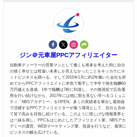
ジン＠元車屋PPCアフィリエイター
自動車ディーラーの営業マンとして働くも将来を考えた時に自分
の描く幸せとは程遠い未来しか見えなかったことをキッカケにネ
ットビジネスを調べる。そして2015年1月に約2年働いた会社を辞
めてからPPCアフィリエイトに本気で着手して半年で発生報酬60
万円越えを達成。1年で報酬は7桁に到達し、その後現役で広告運
用を行い続けながら、2017年には他に類を見ない学べるコミュニ
ティ「NBSアカデミー」をOPEN。多くの実績者を輩出し最前線
で活躍するPPCアフィリエイターが集う環境として、自分も含め
て皆で高みを目指し続けている。このように怪しげな情報業界と
は一線を画し、PPCをはじめとしたアフィリエイト業、NBSアカ
デミーの運営、WEBマーケティング業、投資を行うなど、着実に
ビジネスの幅を広げている。