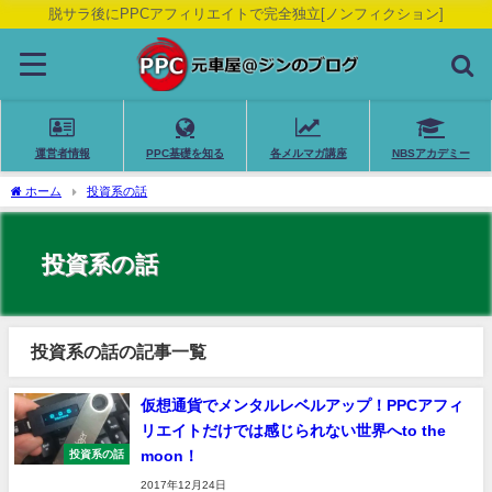
脱サラ後にPPCアフィリエイトで完全独立[ノンフィクション]
運営者情報
PPC基礎を知る
各メルマガ講座
NBSアカデミー
ホーム
投資系の話
投資系の話
投資系の話の記事一覧
仮想通貨でメンタルレベルアップ！PPCアフィ
リエイトだけでは感じられない世界へto the
moon！
投資系の話
2017年12月24日