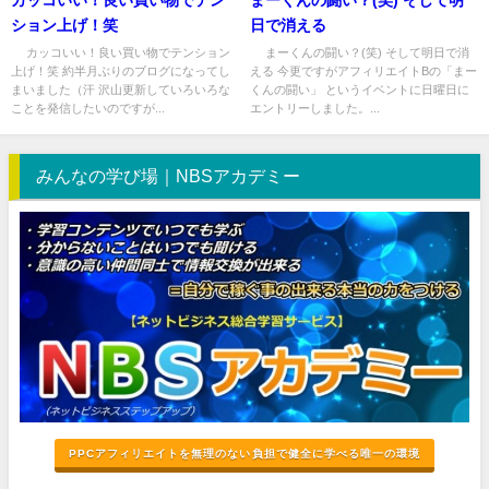
ション上げ！笑
日で消える
カッコいい！良い買い物でテンション
まーくんの闘い？(笑) そして明日で消
上げ！笑 約半月ぶりのブログになってし
える 今更ですがアフィリエイトBの「まー
まいました（汗 沢山更新していろいろな
くんの闘い」 というイベントに日曜日に
ことを発信したいのですが...
エントリーしました。...
みんなの学び場｜NBSアカデミー
PPCアフィリエイトを無理のない負担で健全に学べる唯一の環境