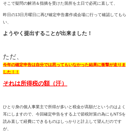
そこで疑問の解消＆指摘を受けた箇所を土日で必死に直して、
昨日の13日月曜日に再び確定申告書作成会場に行って確認してもら
い、
ようやく提出することが出来ました！
ただ、
今年の確定申告は自分では思ってもいなかった結果に衝撃が走りま
した！！
それは所得税の額（汗）
ひとり身の個人事業主で所得が多いと税金が高額だというのはよく
耳にしますので、今回確定申告をする上で節税対策の為にもNTSを
読み直して経費にできるものはしっかりと計上して望んだのです
が、