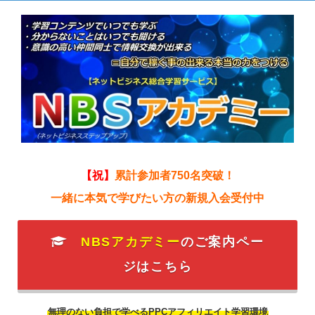
【祝】
累計参加者750名突破！
一緒に本気で学びたい方の新規入会受付中
NBSアカデミー
のご案内ペー
ジはこちら
無理のない負担で学べるPPCアフィリエイト学習環境