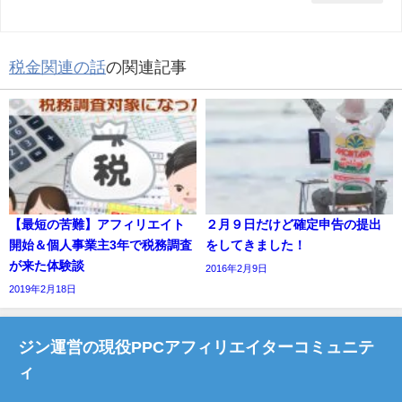
税金関連の話
の関連記事
【最短の苦難】アフィリエイト
２月９日だけど確定申告の提出
開始＆個人事業主3年で税務調査
をしてきました！
が来た体験談
2016年2月9日
2019年2月18日
ジン運営の現役PPCアフィリエイターコミュニテ
ィ