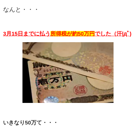
なんと・・・
3月15日までに払う
所得税が約50万円
でした（汗|дﾟ)
いきなり50万て・・・