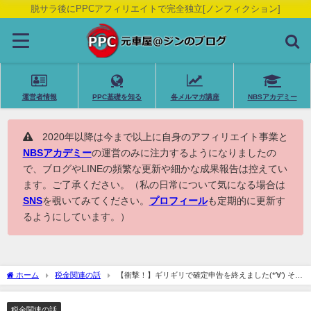
脱サラ後にPPCアフィリエイトで完全独立[ノンフィクション]
運営者情報
PPC基礎を知る
各メルマガ講座
NBSアカデミー
2020年以降は今まで以上に自身のアフィリエイト事業と
NBSアカデミー
の運営のみに注力するようになりましたの
で、ブログやLINEの頻繁な更新や細かな成果報告は控えてい
ます。ご了承ください。（私の日常について気になる場合は
SNS
を覗いてみてください。
プロフィール
も定期的に更新す
るようにしています。）
ホーム
税金関連の話
【衝撃！】ギリギリで確定申告を終えました(*‘∀‘) そし
て算出された納める税金が・・・
税金関連の話