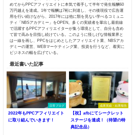
めてからPPCアフィリエイトに本気で着手して半年で発生報酬60
万円越えを達成。1年で報酬は7桁に到達し、その後現役で広告運
用を行い続けながら、2017年には他に類を見ない学べるコミュニ
ティ「NBSアカデミー」をOPEN。多くの実績者を輩出し最前線
で活躍するPPCアフィリエイターが集う環境として、自分も含め
て皆で高みを目指し続けている。このように怪しげな情報業界と
は一線を画し、PPCをはじめとしたアフィリエイト業、NBSアカ
デミーの運営、WEBマーケティング業、投資を行うなど、着実に
ビジネスの幅を広げている。
最近書いた記事
日常ブログ
成果実績・結果報告
2022年もPPCアフィリエイト
【祝】afbにてシークレット
に取り組んでいきます！
ステージを達成！（待望の特
典記念品）