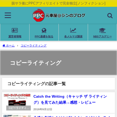
脱サラ後にPPCアフィリエイトで完全独立[ノンフィクション]
運営者情報
PPC基礎を知る
各メルマガ講座
NBSアカデミー
ホーム
コピーライティング
コピーライティング
コピーライティングの記事一覧
Catch the Writing（キャッチ ザ ライティン
グ）を見てみた結果→感想・レビュー
コピーライティン
2016年9月12日
グ