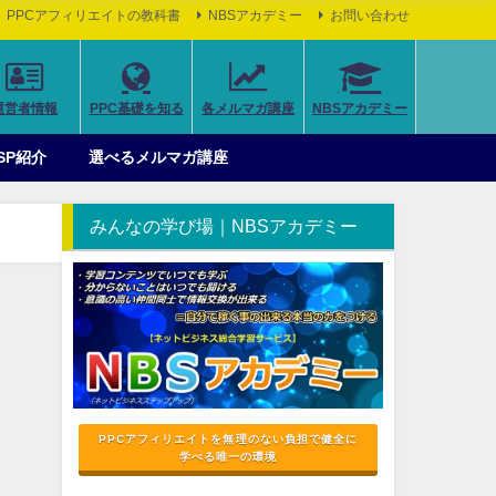
PPCアフィリエイトの教科書
NBSアカデミー
お問い合わせ
運営者情報
PPC基礎を知る
各メルマガ講座
NBSアカデミー
SP紹介
選べるメルマガ講座
みんなの学び場｜NBSアカデミー
PPCアフィリエイトを無理のない負担で健全に
学べる唯一の環境