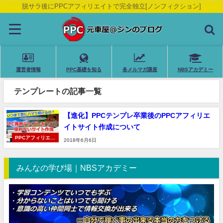
脱サラ後にPPCアフィリエイトで完全独立[ノンフィクション]
運営者情報
PPC基礎を知る
各メルマガ講座
NBSアカデミー
テンプレートの記事一覧
【進化】PPCテンプレ卒業後のPPCアフィリエ
イトサイト作成について
PPCアフィリエイ
2018年6月6日
ト
みんなの学び場｜NBSアカデミー