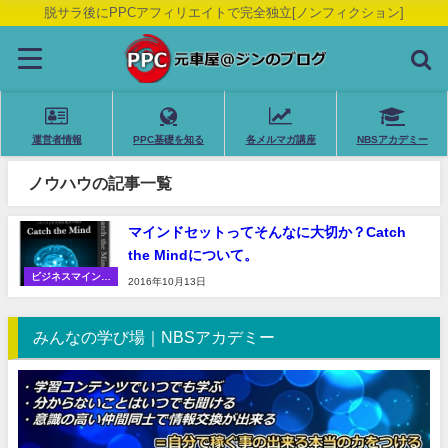
脱サラ後にPPCアフィリエイトで完全独立[ノンフィクション]
運営者情報
PPC基礎を知る
各メルマガ講座
NBSアカデミー
ノウハウの記事一覧
マインドセットってそんなに大切か？Catch
the Mindについて。
ビジネスマインド
2016年10月13日
（考え方の話）
みんなの学び場｜NBSアカデミー