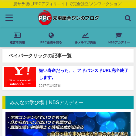
脱サラ後にPPCアフィリエイトで完全独立[ノンフィクション]
運営者情報
PPC基礎を知る
各メルマガ講座
NBSアカデミー
ペイパークリックの記事一覧
短い寿命だった、、アドバンスドURL完全終了
します。
Yahooプロモーシ
2017年1月27日
ョン広告
みんなの学び場｜NBSアカデミー