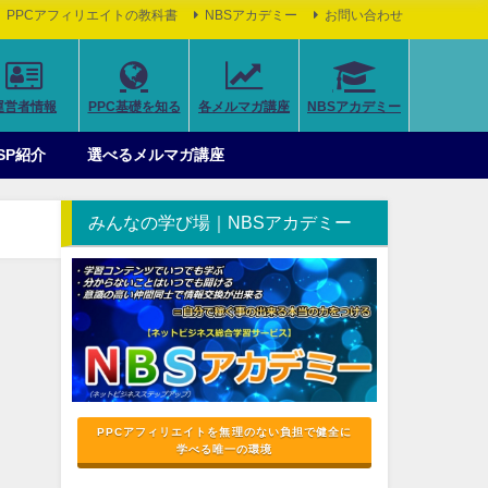
PPCアフィリエイトの教科書
NBSアカデミー
お問い合わせ
運営者情報
PPC基礎を知る
各メルマガ講座
NBSアカデミー
SP紹介
選べるメルマガ講座
みんなの学び場｜NBSアカデミー
PPCアフィリエイトを無理のない負担で健全に
学べる唯一の環境