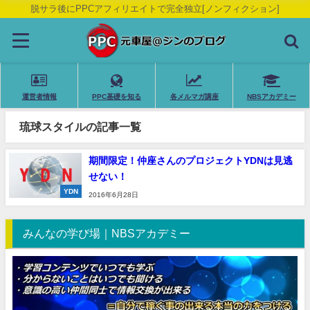
脱サラ後にPPCアフィリエイトで完全独立[ノンフィクション]
運営者情報
PPC基礎を知る
各メルマガ講座
NBSアカデミー
琉球スタイルの記事一覧
期間限定！仲座さんのプロジェクトYDNは見逃
せない！
YDN
2016年6月28日
みんなの学び場｜NBSアカデミー