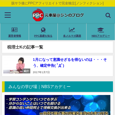
脱サラ後にPPCアフィリエイトで完全独立[ノンフィクション]
運営者情報
PPC基礎を知る
各メルマガ講座
NBSアカデミー
税理士Kの記事一覧
1月になって意識せざるを得ないのは・・・そ
う、確定申告( ﾟДﾟ)
紹介
2017年1月7日
みんなの学び場｜NBSアカデミー