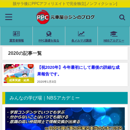
脱サラ後にPPCアフィリエイトで完全独立[ノンフィクション]
運営者情報
PPC基礎を知る
各メルマガ講座
NBSアカデミー
2020の記事一覧
【祝2020年】今年最初にして最後の詳細な成
果報告です。
成果実績・結果報
2020年1月3日
告
みんなの学び場｜NBSアカデミー