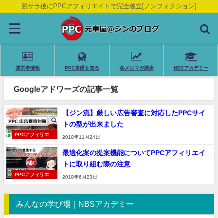
脱サラ後にPPCアフィリエイトで完全独立[ノンフィクション]
運営者情報
PPC基礎を知る
各メルマガ講座
NBSアカデミー
Googleアドワーズの記事一覧
【ジン流】厳しい広告審査に対応したPPCサイ
トの型が出来ました
PPCアフィリエイ
2018年11月24日
ト
最適化案の提案機能についてPPCアフィリエイ
トに取り組む際の注意
PPCアフィリエイ
2018年6月23日
ト
みんなの学び場｜NBSアカデミー