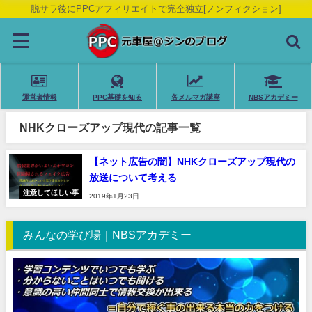
脱サラ後にPPCアフィリエイトで完全独立[ノンフィクション]
運営者情報
PPC基礎を知る
各メルマガ講座
NBSアカデミー
NHKクローズアップ現代の記事一覧
【ネット広告の闇】NHKクローズアップ現代の
放送について考える
注意してほしい事
2019年1月23日
みんなの学び場｜NBSアカデミー