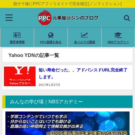
脱サラ後にPPCアフィリエイトで完全独立[ノンフィクション]
運営者情報
PPC基礎を知る
各メルマガ講座
NBSアカデミー
Yahoo YDNの記事一覧
短い寿命だった、、アドバンスドURL完全終了
します。
Yahooプロモーシ
2017年1月27日
ョン広告
みんなの学び場｜NBSアカデミー