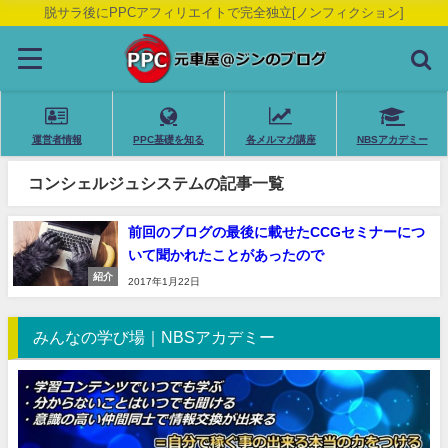
脱サラ後にPPCアフィリエイトで完全独立[ノンフィクション]
運営者情報
PPC基礎を知る
各メルマガ講座
NBSアカデミー
コンシェルジュシステムの記事一覧
前回のブログの最後に載せたCCGセミナーにつ
いて聞かれたことがあったので
紹介
2017年1月22日
みんなの学び場｜NBSアカデミー