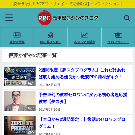
脱サラ後にPPCアフィリエイトで完全独立[ノンフィクション]
運営者情報
PPC基礎を知る
各メルマガ講座
NBSアカデミー
伊藤かずやの記事一覧
2週間限定【夢スタプログラム】これだけあれ
ば取り組める優良かつ激安PPC商材がキタ！
紹介
2017年5月18日
予告※幻の教材ゼロワンに変わる初心者超応援
教材【夢スタ】
紹介
2017年5月16日
【本日から2週間限定！】復活のゼロワンプロ
グラム！
紹介
2017年1月31日