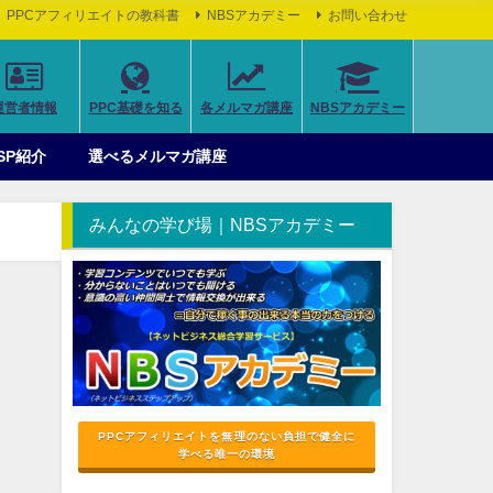
PPCアフィリエイトの教科書
NBSアカデミー
お問い合わせ
運営者情報
PPC基礎を知る
各メルマガ講座
NBSアカデミー
SP紹介
選べるメルマガ講座
みんなの学び場｜NBSアカデミー
PPCアフィリエイトを無理のない負担で健全に
学べる唯一の環境