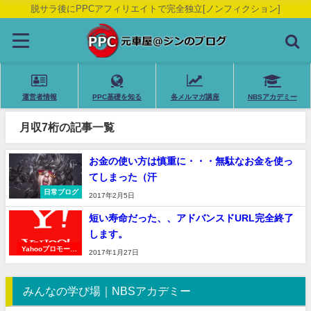
脱サラ後にPPCアフィリエイトで完全独立[ノンフィクション]
運営者情報
PPC基礎を知る
各メルマガ講座
NBSアカデミー
月収7桁の記事一覧
お金の使い方は慎重に・・・無駄なお金を使っ
てしまった（汗
日常ブログ
2017年2月5日
短い寿命だった、、アドバンスドURL完全終了
します。
Yahooプロモーシ
2017年1月27日
ョン広告
みんなの学び場｜NBSアカデミー