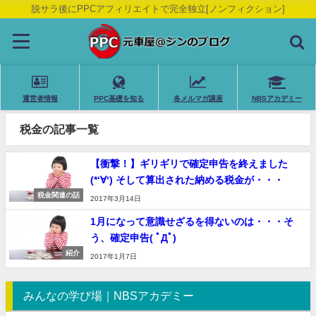
脱サラ後にPPCアフィリエイトで完全独立[ノンフィクション]
運営者情報
PPC基礎を知る
各メルマガ講座
NBSアカデミー
税金の記事一覧
【衝撃！】ギリギリで確定申告を終えました
(*‘∀‘) そして算出された納める税金が・・・
税金関連の話
2017年3月14日
1月になって意識せざるを得ないのは・・・そ
う、確定申告( ﾟДﾟ)
紹介
2017年1月7日
みんなの学び場｜NBSアカデミー