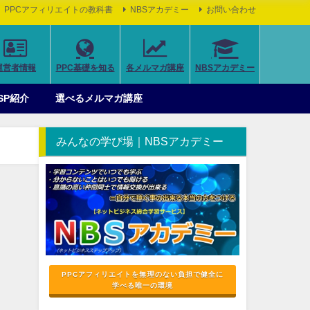
PPCアフィリエイトの教科書
NBSアカデミー
お問い合わせ
運営者情報
PPC基礎を知る
各メルマガ講座
NBSアカデミー
SP紹介
選べるメルマガ講座
みんなの学び場｜NBSアカデミー
PPCアフィリエイトを無理のない負担で健全に
学べる唯一の環境