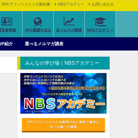
PPCアフィリエイトの教科書
NBSアカデミー
お問い合わせ
運営者情報
PPC基礎を知る
各メルマガ講座
NBSアカデミー
SP紹介
選べるメルマガ講座
みんなの学び場｜NBSアカデミー
PPCアフィリエイトを無理のない負担で健全に
学べる唯一の環境