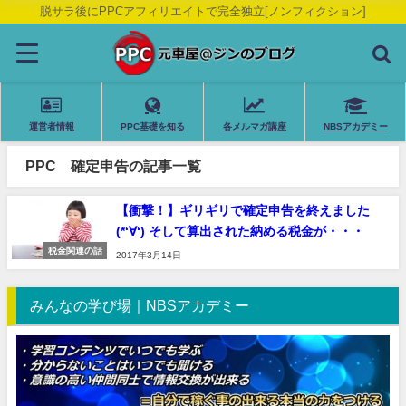
脱サラ後にPPCアフィリエイトで完全独立[ノンフィクション]
運営者情報
PPC基礎を知る
各メルマガ講座
NBSアカデミー
PPC 確定申告の記事一覧
【衝撃！】ギリギリで確定申告を終えました
(*‘∀‘) そして算出された納める税金が・・・
税金関連の話
2017年3月14日
みんなの学び場｜NBSアカデミー