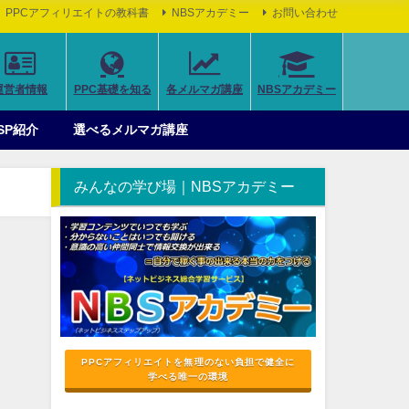
PPCアフィリエイトの教科書
NBSアカデミー
お問い合わせ
運営者情報
PPC基礎を知る
各メルマガ講座
NBSアカデミー
SP紹介
選べるメルマガ講座
みんなの学び場｜NBSアカデミー
PPCアフィリエイトを無理のない負担で健全に
学べる唯一の環境