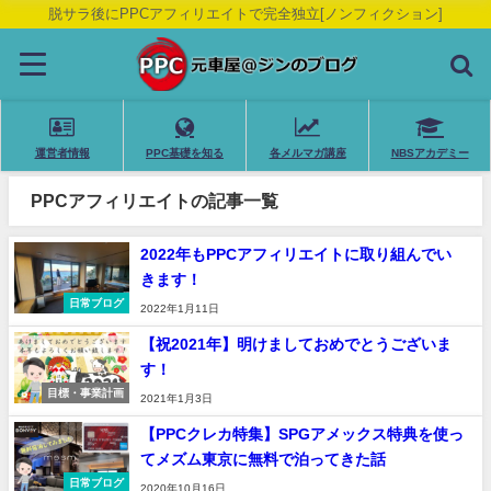
脱サラ後にPPCアフィリエイトで完全独立[ノンフィクション]
運営者情報
PPC基礎を知る
各メルマガ講座
NBSアカデミー
PPCアフィリエイトの記事一覧
2022年もPPCアフィリエイトに取り組んでい
きます！
日常ブログ
2022年1月11日
【祝2021年】明けましておめでとうございま
す！
目標・事業計画
2021年1月3日
【PPCクレカ特集】SPGアメックス特典を使っ
てメズム東京に無料で泊ってきた話
日常ブログ
2020年10月16日