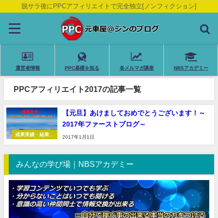
脱サラ後にPPCアフィリエイトで完全独立[ノンフィクション]
運営者情報
PPC基礎を知る
各メルマガ講座
NBSアカデミー
PPCアフィリエイト2017の記事一覧
【元旦】あけましておめでとうございます！～
2017年ファーストブログ～
成果実績・結果報
2017年1月1日
告
みんなの学び場｜NBSアカデミー