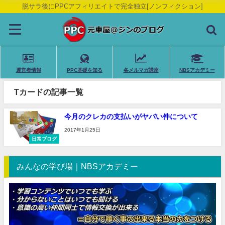
脱サラ後にPPCアフィリエイトで完全独立[ノンフィクション]
運営者情報
PPC基礎を知る
各メルマガ講座
NBSアカデミー
Tカードの記事一覧
今月のクレカの支払いがヤバい件について
2017年1月25日
日常ブログ
みんなの学び場｜NBSアカデミー