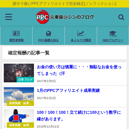
脱サラ後にPPCアフィリエイトで完全独立[ノンフィクション]
運営者情報
PPC基礎を知る
各メルマガ講座
NBSアカデミー
確定報酬の記事一覧
お金の使い方は慎重に・・・無駄なお金を使っ
てしまった（汗
日常ブログ
2017年2月5日
1月のPPCアフィリエイト成果実績
2017年2月2日
成果実績・結果報
告
100！100！100！立て続けに100という数字に
縁があります。
成果実績・結果報
2016年12月21日