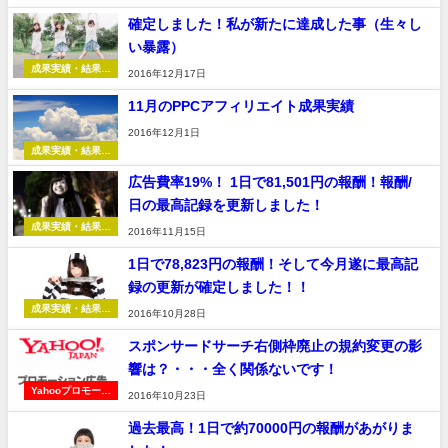
告
確定しました！私が新たに達成した事（生々し
い暴露）
成果実績・結果報
2016年12月17日
告
11月のPPCアフィリエイト成果実績
2016年12月1日
成果実績・結果報
告
広告費率19%！ 1日で81,501円の報酬！報酬/
日の最高記録を更新しました！
成果実績・結果報
2016年11月15日
告
1日で78,823円の報酬！そして今月遂に最高記
録の更新が確定しました！！
成果実績・結果報
2016年10月28日
告
スポンサードサーチ右側枠廃止の規約変更の影
響は？・・・全く関係ないです！
Yahooプロモーシ
2016年10月23日
ョン広告
過去最高！1日で約70000円の報酬があがりま