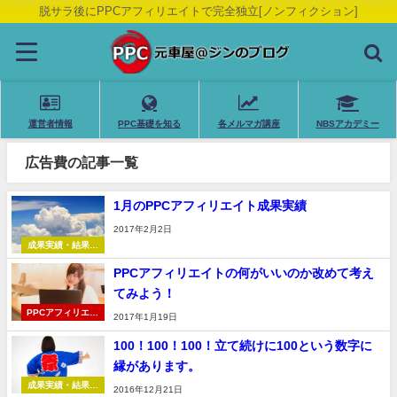
脱サラ後にPPCアフィリエイトで完全独立[ノンフィクション]
運営者情報
PPC基礎を知る
各メルマガ講座
NBSアカデミー
広告費の記事一覧
1月のPPCアフィリエイト成果実績
2017年2月2日
成果実績・結果報
告
PPCアフィリエイトの何がいいのか改めて考え
てみよう！
PPCアフィリエイ
2017年1月19日
ト
100！100！100！立て続けに100という数字に
縁があります。
成果実績・結果報
2016年12月21日