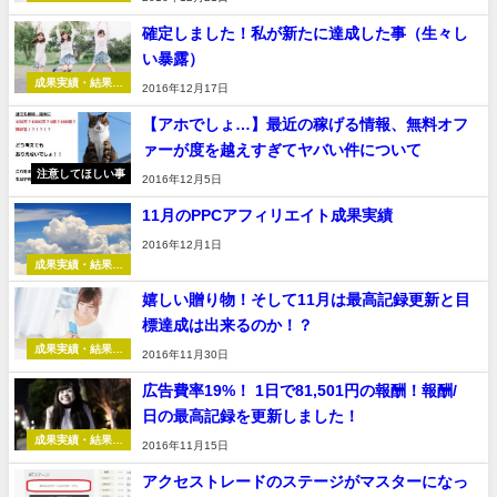
告
確定しました！私が新たに達成した事（生々し
い暴露）
成果実績・結果報
2016年12月17日
告
【アホでしょ…】最近の稼げる情報、無料オフ
ァーが度を越えすぎてヤバい件について
注意してほしい事
2016年12月5日
11月のPPCアフィリエイト成果実績
2016年12月1日
成果実績・結果報
告
嬉しい贈り物！そして11月は最高記録更新と目
標達成は出来るのか！？
成果実績・結果報
2016年11月30日
告
広告費率19%！ 1日で81,501円の報酬！報酬/
日の最高記録を更新しました！
成果実績・結果報
2016年11月15日
告
アクセストレードのステージがマスターになっ