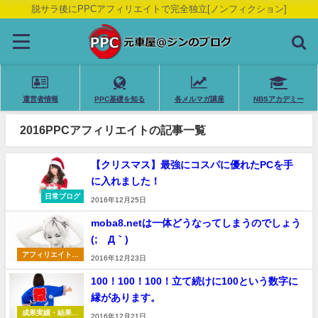
脱サラ後にPPCアフィリエイトで完全独立[ノンフィクション]
運営者情報
PPC基礎を知る
各メルマガ講座
NBSアカデミー
2016PPCアフィリエイトの記事一覧
【クリスマス】最強にコスパに優れたPCを手
に入れました！
日常ブログ
2016年12月25日
moba8.netは一体どうなってしまうのでしょう
(;´Д｀)
アフィリエイト全
2016年12月23日
般
100！100！100！立て続けに100という数字に
縁があります。
成果実績・結果報
2016年12月21日