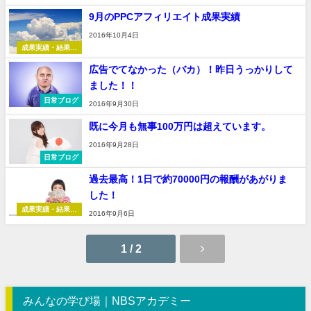
般
9月のPPCアフィリエイト成果実績
2016年10月4日
成果実績・結果報
告
広告でてなかった（バカ）！昨日うっかりして
ました！！
日常ブログ
2016年9月30日
既に今月も無事100万円は超えています。
2016年9月28日
日常ブログ
過去最高！1日で約70000円の報酬があがりま
した！
成果実績・結果報
2016年9月6日
告
1 / 2
みんなの学び場｜NBSアカデミー