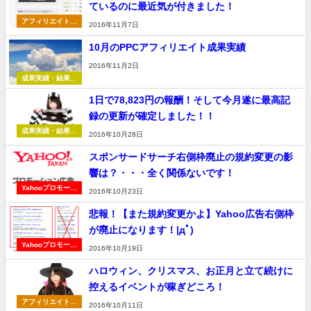
ているのに最近気が付きました！
アフィリエイト全
2016年11月7日
般
10月のPPCアフィリエイト成果実績
2016年11月2日
成果実績・結果報
告
1日で78,823円の報酬！そして今月遂に最高記
録の更新が確定しました！！
成果実績・結果報
2016年10月28日
告
スポンサードサーチ右側枠廃止の規約変更の影
響は？・・・全く関係ないです！
Yahooプロモーシ
2016年10月23日
ョン広告
悲報！【また規約変更かよ】Yahoo広告右側枠
が廃止になります！|дﾟ)
Yahooプロモーシ
2016年10月19日
ョン広告
ハロウィン、クリスマス、お正月と立て続けに
控えるイベントが稼ぎどころ！
アフィリエイト全
2016年10月11日